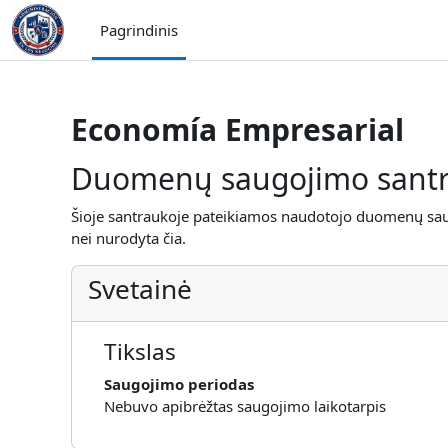
Pereiti į pagrindinį turinį
Pagrindinis
Economía Empresarial
Duomenų saugojimo sant
Šioje santraukoje pateikiamos naudotojo duomenų saugoj
nei nurodyta čia.
Svetainė
Tikslas
Saugojimo periodas
Nebuvo apibrėžtas saugojimo laikotarpis