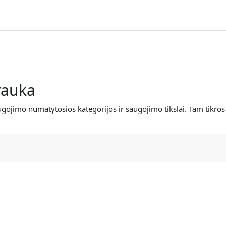
rauka
imo numatytosios kategorijos ir saugojimo tikslai. Tam tikros sri