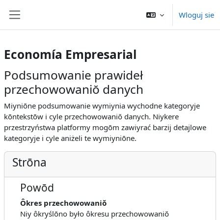
Przejdź do głownyj zawartości
Wloguj sie
Panel boczny
Economía Empresarial
Podsumowanie prawideł
przechowowaniŏ danych
Miyniōne podsumowanie wymiynia wychodne kategoryje
kōntekstōw i cyle przechowowaniŏ danych. Niykere
przestrzyństwa platformy mogōm zawiyrać barzij detajlowe
kategoryje i cyle aniżeli te wymiyniōne.
Strōna
Powōd
Ôkres przechowowaniŏ
Niy ôkryślōno było ôkresu przechowowaniŏ