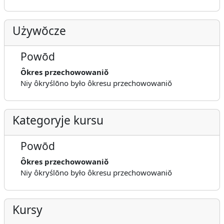
Używŏcze
Powōd
Ôkres przechowowaniŏ
Niy ôkryślōno było ôkresu przechowowaniŏ
Kategoryje kursu
Powōd
Ôkres przechowowaniŏ
Niy ôkryślōno było ôkresu przechowowaniŏ
Kursy