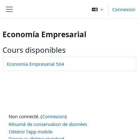
Passer au contenu principal
Connexion
Panneau latéral
Economía Empresarial
Cours disponibles
Economía Empresarial 504
Non connecté. (
Connexion
)
Résumé de conservation de données
Obtenir l’app mobile
Passer au thème standard