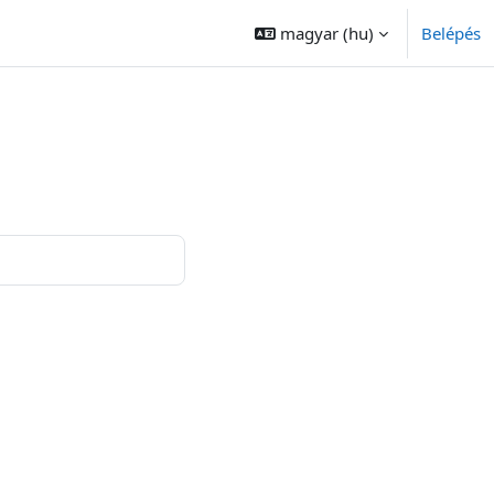
magyar ‎(hu)‎
Belépés