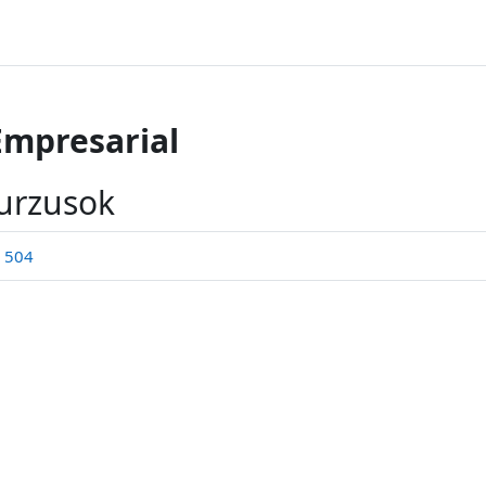
mpresarial
urzusok
l 504