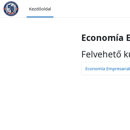
Tovább a fő tartalomhoz
Kezdőoldal
Economía E
Felvehető k
Economía Empresaria