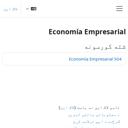
صلی منځپانګې ته تښل
لاګ اېن
څنګ پنل
Economía Empresarial
شته کورسونه
Economía Empresarial 504
تاسو لاګ اېن نه یاست (
لاګ اېن
)
د معلوماتو ساتلو لنډیز
ګرځنده ایپ ترلاسه کړئ
سټنډرډ پس زمینې ته لاړ شئ