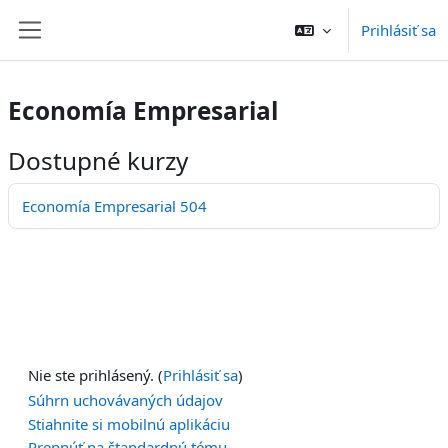
Preskočiť na hlavný obsah
Prihlásiť sa
Bočný panel
Economía Empresarial
Dostupné kurzy
Economía Empresarial 504
Nie ste prihlásený. (
Prihlásiť sa
)
Súhrn uchovávaných údajov
Stiahnite si mobilnú aplikáciu
Prepnúť na štandardnú tému