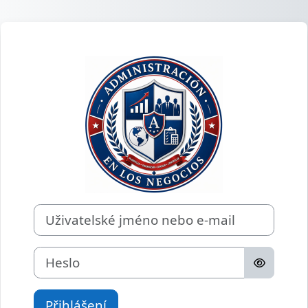
Přejít k hlavnímu obsahu
Přihlášení do E
Uživatelské jméno nebo e-mail
Heslo
Přihlášení