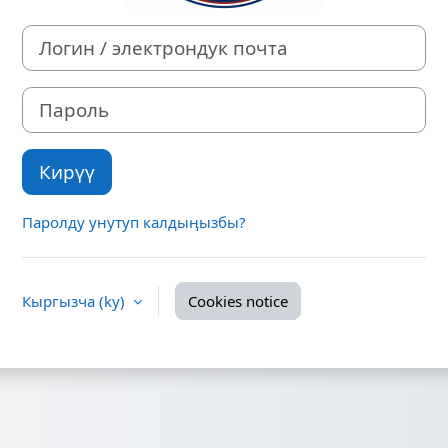
Логин / электрондук почта
Пароль
Кирүү
Паролду унутуп калдыӊызбы?
Кыргызча ‎(ky)‎
Cookies notice