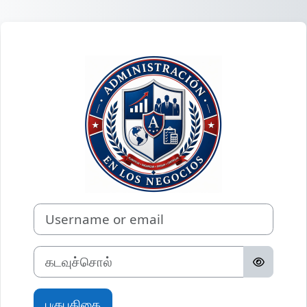
பிரதான உள்ளடக்கத்திற்கு செல்
Economía Empres
Username or email
கடவுச்சொல்
புகுபதிகை