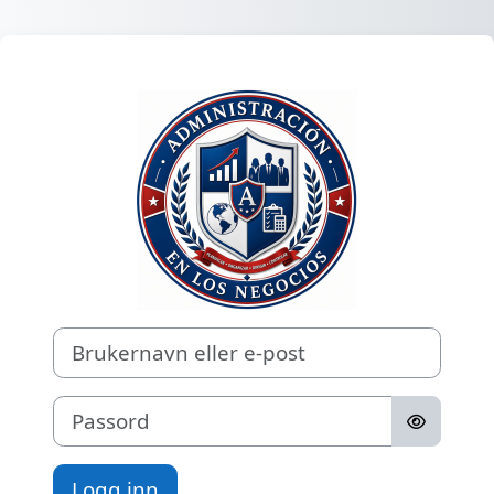
Gå til hovedinnhold
Logg inn på Ec
Brukernavn eller e-post
Passord
Logg inn