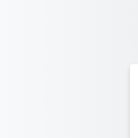
Sautar tà lo contengut principau