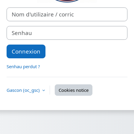
Nom d'utilizaire / corric
Senhau
Connexion
Senhau perdut ?
Gascon ‎(oc_gsc)‎
Cookies notice