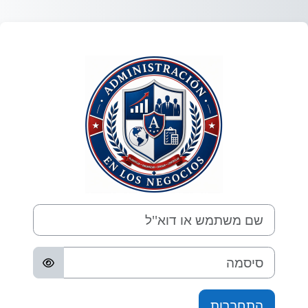
ילוג לתוכן הראשי
התחברות לEconomía Empresarial
שם משתמש או דוא''ל
סיסמה
התחברות